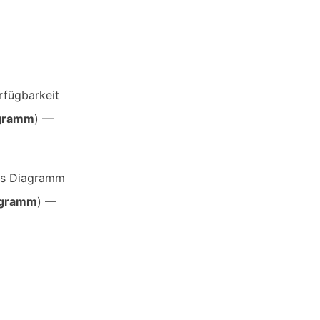
rfügbarkeit
agramm
) —
als Diagramm
iagramm
) —