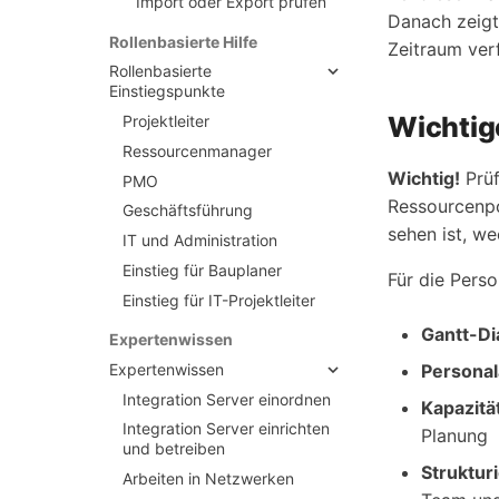
Import oder Export prüfen
Danach zeigt
Rollenbasierte Hilfe
Zeitraum ver
Rollenbasierte
Einstiegspunkte
Wichtig
Projektleiter
Ressourcenmanager
Wichtig!
Prüf
PMO
Ressourcenpo
Geschäftsführung
sehen ist, w
IT und Administration
Einstieg für Bauplaner
Für die Pers
Einstieg für IT-
Projektleiter
Gantt-D
Expertenwissen
Personal
Expertenwissen
Integration Server einordnen
Kapazitä
Integration Server einrichten
Planung
und betreiben
Struktur
Arbeiten in Netzwerken