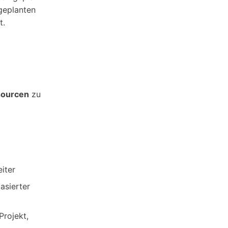
geplanten
t.
sourcen
zu
iter
asierter
Projekt,