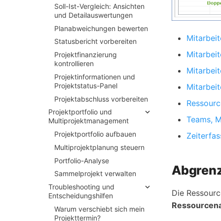
Soll-
Ist-
Vergleich:
Ansichten
und Detailauswertungen
Planabweichungen bewerten
Mitarbei
Statusbericht vorbereiten
Mitarbei
Projektfinanzierung
kontrollieren
Mitarbei
Projektinformationen und
Projektstatus-
Panel
Mitarbei
Projektabschluss vorbereiten
Ressourc
Projektportfolio und
Teams, M
Multiprojektmanagement
Projektportfolio aufbauen
Zeiterfas
Multiprojektplanung steuern
Portfolio-
Analyse
Abgrenz
Sammelprojekt verwalten
Troubleshooting und
Die Ressourc
Entscheidungshilfen
Ressourcen
Warum verschiebt sich mein
Projekttermin?