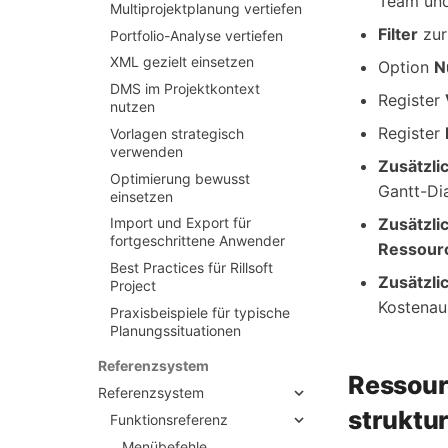
Team und 
Multiprojektplanung vertiefen
Filter
zur
Portfolio-
Analyse vertiefen
XML gezielt einsetzen
Option
N
DMS im Projektkontext
Register
nutzen
Register
Vorlagen strategisch
verwenden
Zusätzli
Optimierung bewusst
Gantt-Di
einsetzen
Zusätzl
Import und Export für
fortgeschrittene Anwender
Ressour
Best Practices für Rillsoft
Zusätzl
Project
Kostenau
Praxisbeispiele für typische
Planungssituationen
Referenzsystem
Ressour
Referenzsystem
struktu
Funktionsreferenz
Menübefehle