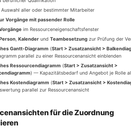
beruflicher Qualifikation
 Auswahl aller oder bestimmter Mitarbeiter
ur Vorgänge mit passender Rolle
Vorgänge
im Ressourceneigenschaftsfenster
Person
,
Kalender
und
Teambesetzung
zur Prüfung der Ve
ches Gantt-Diagramm
(
Start > Zusatzansicht > Balkendi
agramm parallel zu einer Ressourcenansicht einblenden
iches Ressourcendiagramm
(
Start > Zusatzansicht >
cendiagramm
) — Kapazitätsbedarf und Angebot je Rolle 
iches Kostendiagramm
(
Start > Zusatzansicht > Kostend
swertung parallel zur Ressourcenansicht
cenansichten für die Zuordnung
rieren