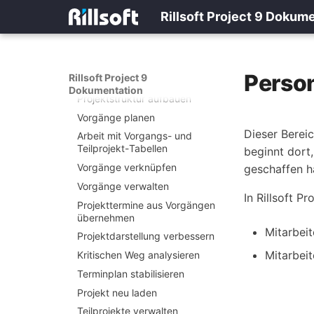
In 10 Minuten ein
Rillsoft Project 9 Dokum
Projektportfolio öffnen
Orientierung für neue Nutzer
Aufgabenorientierte Hilfe
Perso
Rillsoft Project 9
Projektplanung
Dokumentation
Projektstruktur aufbauen
Vorgänge planen
Dieser Berei
Arbeit mit Vorgangs-
und
Teilprojekt-
Tabellen
beginnt dort
Vorgänge verknüpfen
geschaffen h
Vorgänge verwalten
In Rillsoft P
Projekttermine aus Vorgängen
übernehmen
Mitarbei
Projektdarstellung verbessern
Mitarbei
Kritischen Weg analysieren
Terminplan stabilisieren
Projekt neu laden
Teilprojekte verwalten