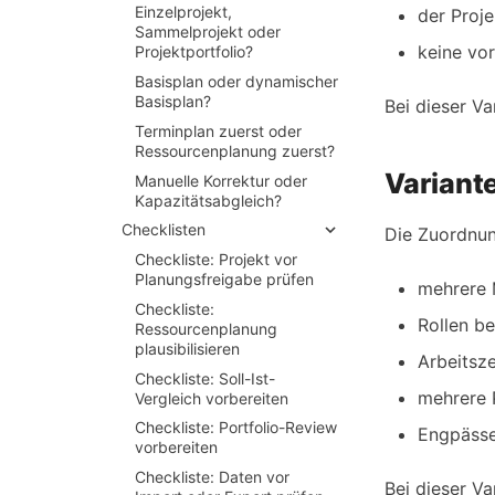
Einzelprojekt,
der Proje
Sammelprojekt oder
keine vor
Projektportfolio?
Basisplan oder dynamischer
Basisplan?
Bei dieser Va
Terminplan zuerst oder
Ressourcenplanung zuerst?
Variant
Manuelle Korrektur oder
Kapazitätsabgleich?
Checklisten
Die Zuordnun
Checkliste:
Projekt vor
Planungsfreigabe prüfen
mehrere M
Checkliste:
Rollen b
Ressourcenplanung
plausibilisieren
Arbeitsze
Checkliste:
Soll-
Ist-
mehrere 
Vergleich vorbereiten
Checkliste:
Portfolio-
Review
Engpässe
vorbereiten
Checkliste:
Daten vor
Bei dieser Va