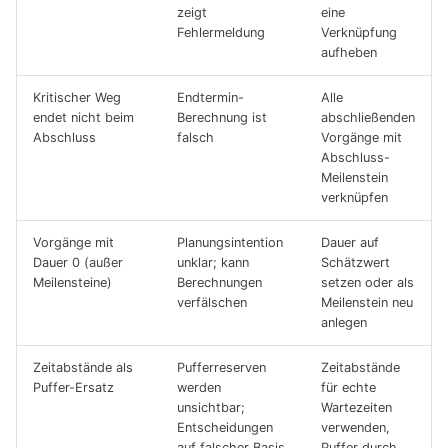
zeigt
eine
Fehlermeldung
Verknüpfung
aufheben
Kritischer Weg
Endtermin-
Alle
endet nicht beim
Berechnung ist
abschließenden
Abschluss
falsch
Vorgänge mit
Abschluss-
Meilenstein
verknüpfen
Vorgänge mit
Planungsintention
Dauer auf
Dauer 0 (außer
unklar; kann
Schätzwert
Meilensteine)
Berechnungen
setzen oder als
verfälschen
Meilenstein neu
anlegen
Zeitabstände als
Pufferreserven
Zeitabstände
Puffer-Ersatz
werden
für echte
unsichtbar;
Wartezeiten
Entscheidungen
verwenden,
auf falscher Basis
Puffer durch