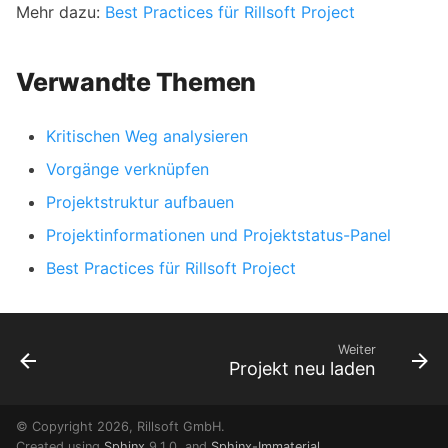
Mehr dazu:
Best Practices für Rillsoft Project
Verwandte Themen
Kritischen Weg analysieren
Vorgänge verknüpfen
Projektstruktur aufbauen
Projektinformationen und Projektstatus-Panel
Best Practices für Rillsoft Project
Weiter
Projekt neu laden
© Copyright 2026, Rillsoft GmbH.
Created using
Sphinx
9.1.0. and
Sphinx-Immaterial