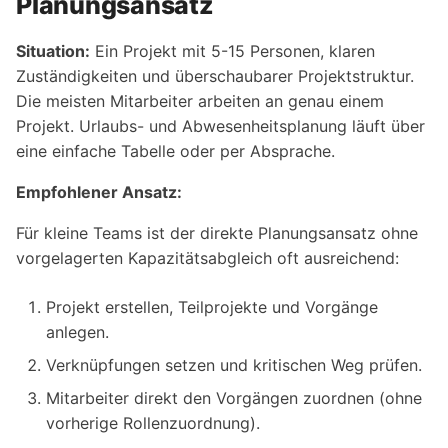
Planungsansatz
durchführen
bewerten
Verwandte Themen
In 10 Minuten einen Soll-
Projekt nicht im Portfoli
Troubleshooting und
e
Vergleich vorbereiten
Ressourcen automatisch
Entscheidungshilfen
Projektdarstellung
Situation:
Ein Projekt mit 5-15 Personen, klaren
i
Kapazitätsansichten:
zuordnen
Statusbericht vorbereite
Warum werden nicht
verbessern
Zuständigkeiten und überschaubarer Projektstruktur.
Varianten und
In 10 Minuten ein
zugeordnete Ressourcen
n
Zusatzdiagramme
Die meisten Mitarbeiter arbeiten an genau einem
Projektportfolio öffnen
Teams, Material,
Projektfinanzierung
angezeigt?
Kritischen Weg analysier
g
Maschinenarten und
kontrollieren
Projekt. Urlaubs- und Abwesenheitsplanung läuft über
Ressourcenansichten:
Maschinenpark zuordnen
Warum gibt es Ressourc
eine einfache Tabelle oder per Absprache.
Terminplan stabilisieren
e
Varianten und
Projektinformationen un
mit teilweiser Zuordnung
Empfohlener Ansatz:
b
Einsatzbereiche
Zeiterfassung für
Projektstatus-
Panel
Projekt neu laden
Mitarbeiter
Warum werden Vorgäng
e
Für kleine Teams ist der direkte Planungsansatz ohne
Ressourcenansichten
Projektabschluss
nach einer Planänderung
Teilprojekte verwalten
vorgelagerten Kapazitätsabgleich oft ausreichend:
n
strukturieren
vorbereiten
nicht neu terminiert?
Projekt erstellen, Teilprojekte und Vorgänge
Ressourcen synchronisie
Entscheidungsartikel
anlegen.
Verknüpfungen setzen und kritischen Weg prüfen.
Ressourcenpool
Checklisten
aktualisieren
Mitarbeiter direkt den Vorgängen zuordnen (ohne
vorherige Rollenzuordnung).