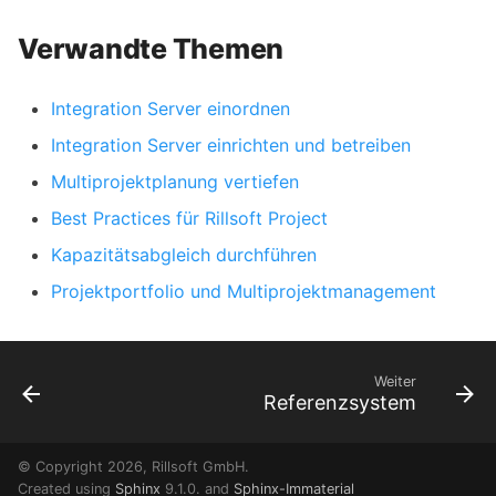
Verwandte Themen
Integration Server einordnen
Integration Server einrichten und betreiben
Multiprojektplanung vertiefen
Best Practices für Rillsoft Project
Kapazitätsabgleich durchführen
Projektportfolio und Multiprojektmanagement
Weiter
Referenzsystem
© Copyright 2026, Rillsoft GmbH.
Created using
Sphinx
9.1.0. and
Sphinx-Immaterial